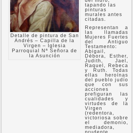
del muro,
tapando las
pinturas
murales antes
citadas.
Representan a
las llamadas
Detalle de pintura de San
Mujeres Fuertes
Andrés – Capilla de la
del Antiguo
Virgen – Iglesia
Testamento:
Parroquial Nª Señora de
Abigail,
la Asunción
Débora, Esther,
Judith, Jael,
Raquel, Rebeca
y Ruth. Todas
ellas heroínas
del pueblo judío
que con sus
acciones
prefiguran las
cualidades y
virtudes de la
Virgen
(redentora,
victoriosa sobre
el demonio,
mediadora,
prudente,