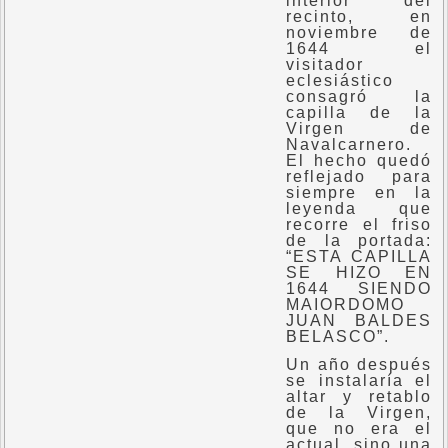
interior del
recinto, en
noviembre de
1644 el
visitador
eclesiástico
consagró la
capilla de la
Virgen de
Navalcarnero.
El hecho quedó
reflejado para
siempre en la
leyenda que
recorre el friso
de la portada:
“ESTA CAPILLA
SE HIZO EN
1644 SIENDO
MAIORDOMO
JUAN BALDES
BELASCO”.
Un año después
se instalaría el
altar y retablo
de la Virgen,
que no era el
actual, sino una