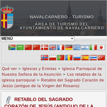
NAVALCARNERO - TURISMO
ÁREA DE TURISMO DEL
AYUNTAMIENTO DE NAVALCARNERO
Qué ver
>
Iglesias y Ermitas
>
Iglesia Parroquial de
Nuestra Señora de la Asunción
>
Los retablos de la
iglesia parroquial
>
Retablo del Sagrado Corazón de
Jesús (antiguo de la Virgen del Rosario)
RETABLO DEL SAGRADO
CORAZÓN DE JESÚS (ANTIGUO DE LA