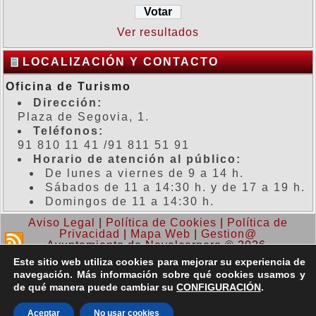
Ver resultados
LOCALIZACIÓN Y CONTACTO
Oficina de Turismo
Dirección:
Plaza de Segovia, 1.
Teléfonos:
91 810 11 41 /91 811 51 91
Horario de atención al público:
De lunes a viernes de 9 a 14 h.
Sábados de 11 a 14:30 h. y de 17 a 19 h.
Domingos de 11 a 14:30 h.
Aviso Legal
|
Política de Cookies
|
Política de
Privacidad
|
Mapa Web
|
Gestion@
Ayuntamiento de Navalcarnero © 2026.
Este sitio web utiliza cookies para mejorar su experiencia de
navegación. Más información sobre qué cookies usamos y
de qué manera puede cambiar su
CONFIGURACIÓN
.
Aceptar
No usar cookies