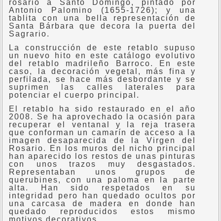
rosario a Santo Domingo, pintado por
Antonio Palomino (1655-1726); y una
tablita con una bella representación de
Santa Bárbara que decora la puerta del
Sagrario.
La construcción de este retablo supuso
un nuevo hito en este catálogo evolutivo
del retablo madrileño Barroco. En este
caso, la decoración vegetal, más fina y
perfilada, se hace más desbordante y se
suprimen las calles laterales para
potenciar el cuerpo principal.
El retablo ha sido restaurado en el año
2008. Se ha aprovechado la ocasión para
recuperar el ventanal y la reja trasera
que conforman un camarín de acceso a la
imagen desaparecida de la Virgen del
Rosario. En los muros del nicho principal
han aparecido los restos de unas pinturas
con unos trazos muy desgastados.
Representaban unos grupos de
querubines, con una paloma en la parte
alta. Han sido respetados en su
integridad pero han quedado ocultos por
una carcasa de madera en donde han
quedado reproducidos estos mismo
motivos decorativos.