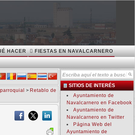
O
É HACER
FIESTAS EN NAVALCARNERO
SITIOS DE INTERÉS
 parroquial
>
Retablo de
Ayuntamiento de
Navalcarnero en Facebook
Ayuntamiento de
Navalcarnero en Twitter
Página Web del
Ayuntamiento de