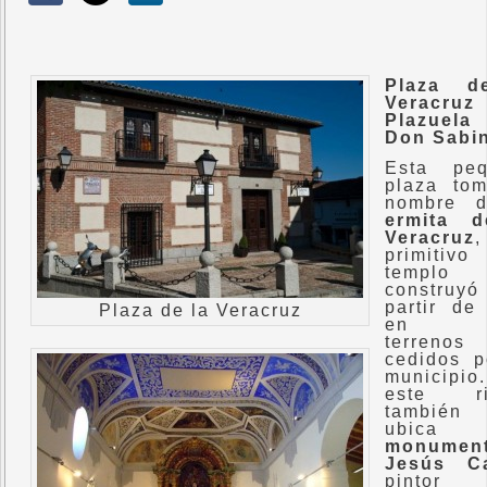
Plaza d
Veracr
Plazuel
Don Sabi
Esta peq
plaza to
nombre d
ermita d
Veracruz
,
primitivo
templo
constru
partir de
Plaza de la Veracruz
en u
terrenos
cedidos p
municipi
este ri
tambié
ubica
monumen
Jesús C
pintor