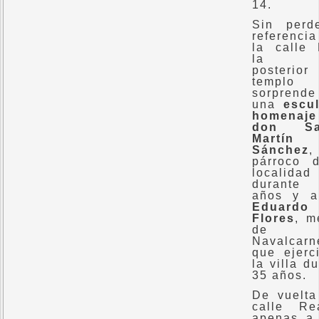
14.
Sin perd
referenc
la calle 
la pa
posterio
templo
sorprend
una
escul
homena
don Sa
Martín
Sánchez
,
párroco 
localidad
durant
años y a
Eduardo
Flores
, m
de
Navalcarn
que ejerc
la villa d
35 años.
De vuelta
calle Re
apenas a