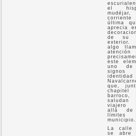
escuriale
el hisp
mudéjar,
corriente
última q
aprecia e
decoracio
de su t
exterior
algo lla
atenció
precisame
este elem
uno de
signos
identida
Navalcarn
que, jun
chapitel
barroco,
saluda
viajero
allá de
límites
municipio.
La calle
se abre 