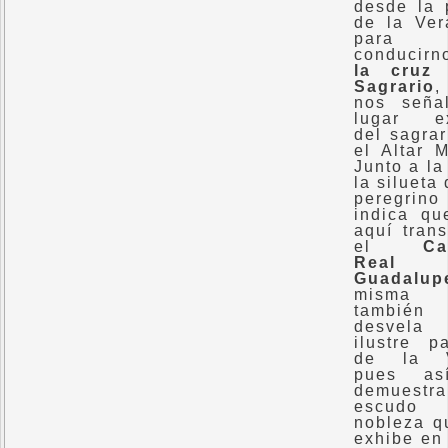
desde la 
de la Ver
para
conducir
la cruz 
Sagrario
,
nos seña
lugar ex
del sagrar
el Altar M
Junto a la
la silueta
peregrin
indica qu
aquí trans
el
Ca
Real
Guadalup
misma c
también
desvel
ilustre p
de la Vi
pues as
demuestr
escudo
nobleza q
exhibe en 