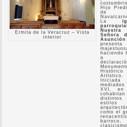
costumbri
Hijo Predi
de
Navalcarn
La
i
parroqui
Nuestra
Ermita de la Veracruz – Vista
Señora d
interior
Asunción
presenta
majestuo
haciendo 
a 
declaraci
Monument
Histórico
Artístico.
Inicia
mediados
XVI, en 
cohabitan
distintos
estilos
arquitectó
como el gó
renacentis
barroco,
clasicism