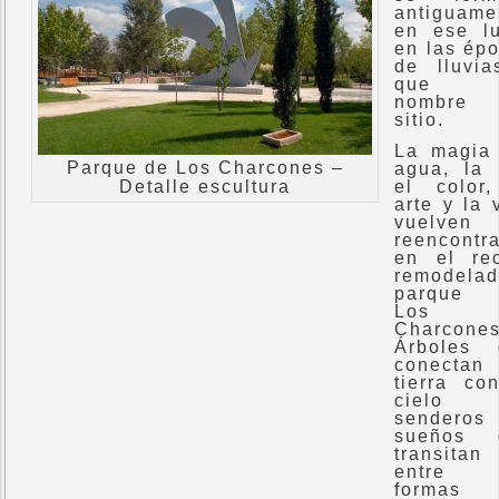
antiguame
en ese l
en las ép
de lluvi
que d
nombre
sitio.
La magia
Parque de Los Charcones –
agua, la 
Detalle escultura
el color
arte y la 
vuelve
reencontr
en el re
remodela
parque
Los
Charcones
Árboles 
conectan
tierra co
cielo
senderos
sueños 
transitan
entre 
formas