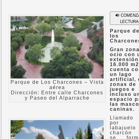
🔊 COMENZ
LECTURA
Parque d
los
Charcone
Gran zona
ocio con 
extensión
16.000 m2
cuenta c
un lago
artificial,
Parque de Los Charcones – Vista
zonas de
aérea
juegos e
Dirección: Entre calle Charcones
incluso u
y Paseo del Alparrache
espacio p
las masco
caninas.
Llamado 
por 
labajuel
charcón 
se form