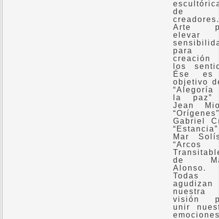
escultóric
de s
creadores
Arte p
elevar
sensibilid
para 
creación
los senti
Ése es
objetivo d
“Alegorí
la paz”
Jean Mio
“Orígenes
Gabriel C
“Estancia
Mar Solí
“Arcos
Transitabl
de Ma
Alonso.
Todas
agudizan
nuestra
visión p
unir nues
emocione