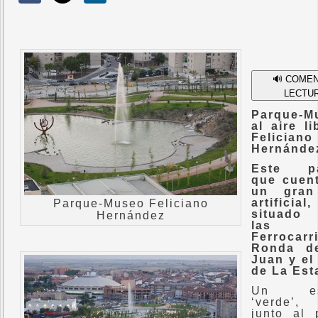
🔊 COME
LECTU
Parque-M
al aire l
Feliciano
Hernánde
Este pa
que cuen
un gran
artificia
Parque-Museo Feliciano
situado 
Hernández
las ca
Ferrocarri
Ronda d
Juan y el
de La Est
Un esp
‘verde’
junto al 