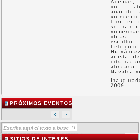
Además, 
un atra
añadido 
un museo 
libre en 
se han u
numerosa
obras
escultor
Feliciano
Hernández
artista d
internacio
afinca
Navalcarn
Inaugurad
2009.
PRÓXIMOS EVENTOS
SITIOS DE INTERÉS