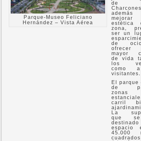
de 
Charcones
ademá
Parque-Museo Feliciano
mejora
Hernández – Vista Aérea
estética
zona, pr
ser un lu
esparcimi
de oci
ofrece
mayor ca
de vida t
los vec
como a
visitantes.
El parque
de pas
zonas
estanciale
carril b
ajardinami
La super
que s
destinado
espacio 
45.000 m
cuadrados