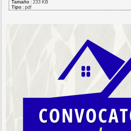
Tamaño
: 233 KB
Tipo
: pdf