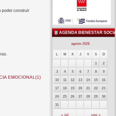
 poder construir
AGENDA BIENESTAR SOCI
agosto 2026
ras.
L
M
X
J
V
S
D
1
2
3
4
5
6
7
8
9
ENCIA EMOCIONAL(1)
10
11
12
13
14
15
16
17
18
19
20
21
22
23
24
25
26
27
28
29
30
31
« jul
sep »