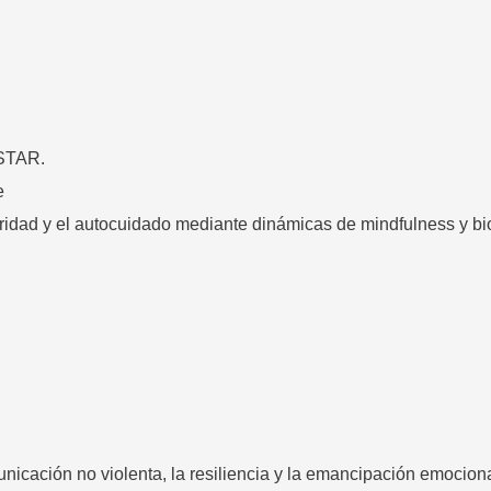
STAR.
e
roridad y el autocuidado mediante dinámicas de mindfulness y b
omunicación no violenta, la resiliencia y la emancipación emoci