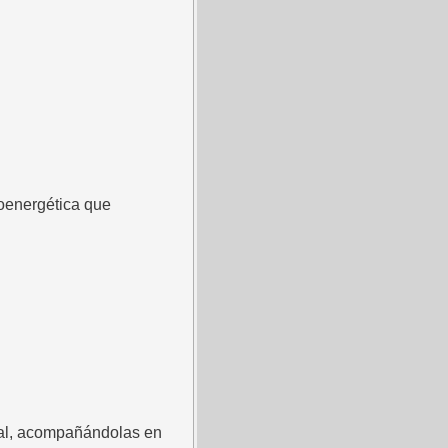
ioenergética que
onal, acompañándolas en