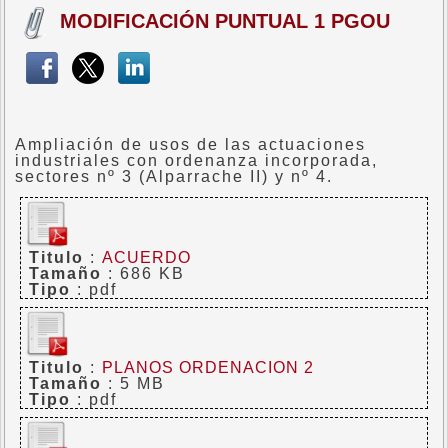
MODIFICACIÓN PUNTUAL 1 PGOU
Ampliación de usos de las actuaciones
industriales con ordenanza incorporada,
sectores nº 3 (Alparrache II) y nº 4.
Titulo
:
ACUERDO
Tamaño
: 686 KB
Tipo
: pdf
Titulo
:
PLANOS ORDENACION 2
Tamaño
: 5 MB
Tipo
: pdf