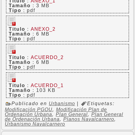
Titulo
:
ANEXO_1
Tamaño
: 3 MB
Tipo
: pdf
Titulo
:
ANEXO_2
Tamaño
: 6 MB
Tipo
: pdf
Titulo
:
ACUERDO_2
Tamaño
: 6 MB
Tipo
: pdf
Titulo
:
ACUERDO_1
Tamaño
: 103 KB
Tipo
: pdf
Publicado en
Urbanismo
|
Etiquetas:
Modificación PGOU
,
Modificación Plan de
Ordenación Urbana
,
Plan General
,
Plan General
de Ordenación Urbana
,
Planos Navalcarnero
,
Urbanismo Navalcarnero