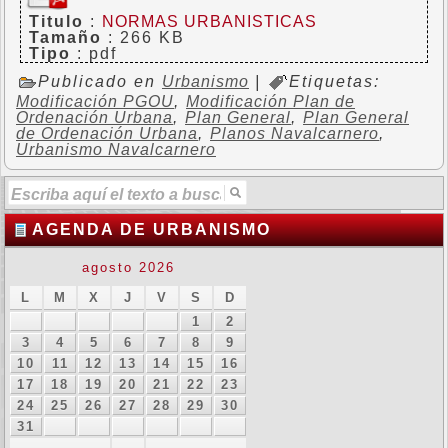
Titulo
:
NORMAS URBANISTICAS
Tamaño
: 266 KB
Tipo
: pdf
Publicado en
Urbanismo
|
Etiquetas:
Modificación PGOU
,
Modificación Plan de
Ordenación Urbana
,
Plan General
,
Plan General
de Ordenación Urbana
,
Planos Navalcarnero
,
Urbanismo Navalcarnero
AGENDA DE URBANISMO
agosto 2026
L
M
X
J
V
S
D
1
2
3
4
5
6
7
8
9
10
11
12
13
14
15
16
17
18
19
20
21
22
23
24
25
26
27
28
29
30
31