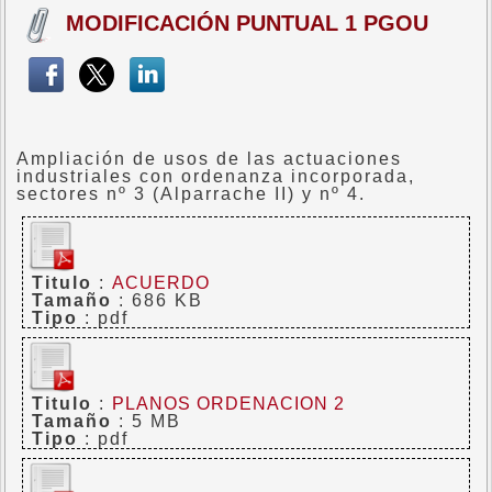
MODIFICACIÓN PUNTUAL 1 PGOU
Ampliación de usos de las actuaciones
industriales con ordenanza incorporada,
sectores nº 3 (Alparrache II) y nº 4.
Titulo
:
ACUERDO
Tamaño
: 686 KB
Tipo
: pdf
Titulo
:
PLANOS ORDENACION 2
Tamaño
: 5 MB
Tipo
: pdf