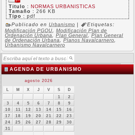
Titulo
:
NORMAS URBANISTICAS
Tamaño
: 266 KB
Tipo
: pdf
Publicado en
Urbanismo
|
Etiquetas:
Modificación PGOU
,
Modificación Plan de
Ordenación Urbana
,
Plan General
,
Plan General
de Ordenación Urbana
,
Planos Navalcarnero
,
Urbanismo Navalcarnero
AGENDA DE URBANISMO
agosto 2026
L
M
X
J
V
S
D
1
2
3
4
5
6
7
8
9
10
11
12
13
14
15
16
17
18
19
20
21
22
23
24
25
26
27
28
29
30
31