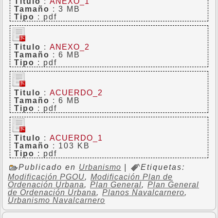
Titulo
:
ANEXO_1
Tamaño
: 3 MB
Tipo
: pdf
Titulo
:
ANEXO_2
Tamaño
: 6 MB
Tipo
: pdf
Titulo
:
ACUERDO_2
Tamaño
: 6 MB
Tipo
: pdf
Titulo
:
ACUERDO_1
Tamaño
: 103 KB
Tipo
: pdf
Publicado en
Urbanismo
|
Etiquetas:
Modificación PGOU
,
Modificación Plan de
Ordenación Urbana
,
Plan General
,
Plan General
de Ordenación Urbana
,
Planos Navalcarnero
,
Urbanismo Navalcarnero