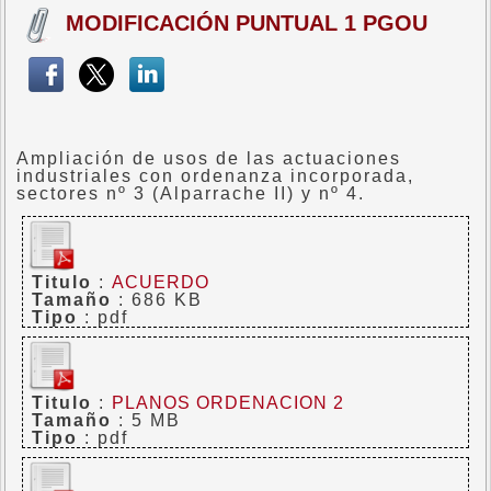
MODIFICACIÓN PUNTUAL 1 PGOU
Ampliación de usos de las actuaciones
industriales con ordenanza incorporada,
sectores nº 3 (Alparrache II) y nº 4.
Titulo
:
ACUERDO
Tamaño
: 686 KB
Tipo
: pdf
Titulo
:
PLANOS ORDENACION 2
Tamaño
: 5 MB
Tipo
: pdf