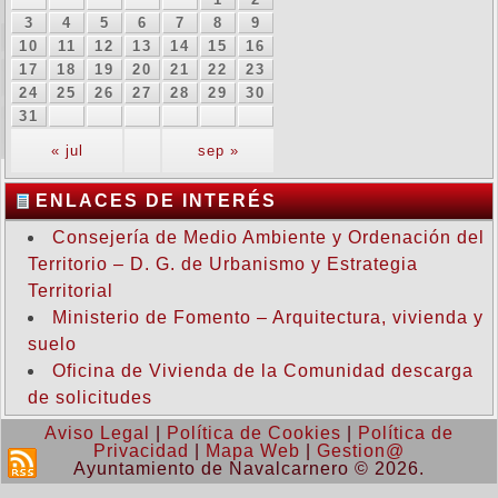
3
4
5
6
7
8
9
10
11
12
13
14
15
16
17
18
19
20
21
22
23
24
25
26
27
28
29
30
31
« jul
sep »
ENLACES DE INTERÉS
Consejería de Medio Ambiente y Ordenación del
Territorio – D. G. de Urbanismo y Estrategia
Territorial
Ministerio de Fomento – Arquitectura, vivienda y
suelo
Oficina de Vivienda de la Comunidad descarga
de solicitudes
Aviso Legal
|
Política de Cookies
|
Política de
Privacidad
|
Mapa Web
|
Gestion@
Ayuntamiento de Navalcarnero © 2026.