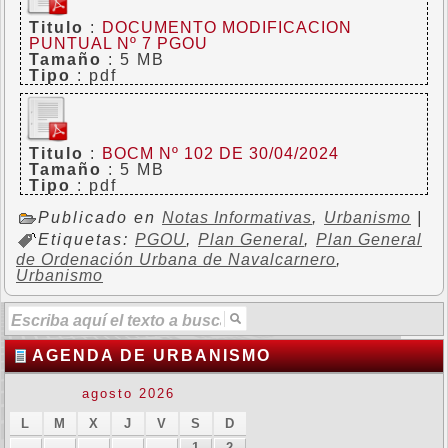
Titulo
:
DOCUMENTO MODIFICACION
PUNTUAL Nº 7 PGOU
Tamaño
: 5 MB
Tipo
: pdf
Titulo
:
BOCM Nº 102 DE 30/04/2024
Tamaño
: 5 MB
Tipo
: pdf
Publicado en
Notas Informativas
,
Urbanismo
|
Etiquetas:
PGOU
,
Plan General
,
Plan General
de Ordenación Urbana de Navalcarnero
,
Urbanismo
AGENDA DE URBANISMO
agosto 2026
L
M
X
J
V
S
D
1
2