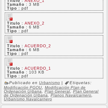
Titulo
:
ANEXO_1
Tamaño
: 3 MB
Tipo
: pdf
Titulo
:
ANEXO_2
Tamaño
: 6 MB
Tipo
: pdf
Titulo
:
ACUERDO_2
Tamaño
: 6 MB
Tipo
: pdf
Titulo
:
ACUERDO_1
Tamaño
: 103 KB
Tipo
: pdf
Publicado en
Urbanismo
|
Etiquetas:
Modificación PGOU
,
Modificación Plan de
Ordenación Urbana
,
Plan General
,
Plan General
de Ordenación Urbana
,
Planos Navalcarnero
,
Urbanismo Navalcarnero