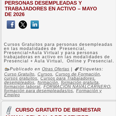
PERSONAS DESEMPLEADAS Y
TRABAJADORES EN ACTIVO – MAYO
DE 2026
Cursos Gratuitos para personas desempleadas
en las modalidades de Presencial,
Presencial+Aula Virtual y para personas
trabajadoras en activo en las modalidades de
Presencial + Aula Virtual, Online y Presencial.
Publicado en
Otras Ofertas
|
Etiquetas:
Curso Gratuíto
,
Cursos
,
Cursos de Formación
,
cursos gratuitos
,
Cursos para Trabajadores
,
desempleados
,
formación
,
formación gratuíta
,
formación laboral
,
FORMACIÓN NAVALCARNERO
,
formación para desempleadas/os
,
Formación y
Empleo
CURSO GRATUITO DE BIENESTAR