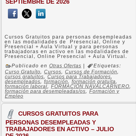
SEPTIEMBRE DE 2026
Cursos Gratuitos para personas desempleadas
en las modalidades de Presencial, Online y
Presencial + Aula Virtual y para personas
trabajadoras en activo en las modalidades de
Presencial, Online Presencial + Aula Virtual.
Publicado en
Otras Ofertas
|
Etiquetas:
Curso Gratuíto
,
Cursos
,
Cursos de Formación
,
cursos gratuitos
,
Cursos para Trabajadores
,
desempleados
,
formación
,
formación gratuíta
,
formación laboral
,
FORMACIÓN NAVALCARNERO
,
formación para desempleadas/os
,
Formación y
Empleo
CURSOS GRATUITOS PARA
PERSONAS DESEMPLEADAS Y
TRABAJADORES EN ACTIVO – JULIO
DE 2026