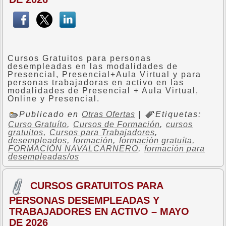
Cursos Gratuitos para personas
desempleadas en las modalidades de
Presencial, Presencial+Aula Virtual y para
personas trabajadoras en activo en las
modalidades de Presencial + Aula Virtual,
Online y Presencial.
Publicado en
Otras Ofertas
|
Etiquetas:
Curso Gratuíto
,
Cursos de Formación
,
cursos
gratuitos
,
Cursos para Trabajadores
,
desempleados
,
formación
,
formación gratuíta
,
FORMACIÓN NAVALCARNERO
,
formación para
desempleadas/os
CURSOS GRATUITOS PARA
PERSONAS DESEMPLEADAS Y
TRABAJADORES EN ACTIVO – MAYO
DE 2026