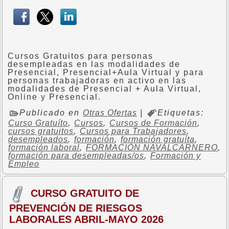
Cursos Gratuitos para personas
desempleadas en las modalidades de
Presencial, Presencial+Aula Virtual y para
personas trabajadoras en activo en las
modalidades de Presencial + Aula Virtual,
Online y Presencial.
Publicado en
Otras Ofertas
|
Etiquetas:
Curso Gratuíto
,
Cursos
,
Cursos de Formación
,
cursos gratuitos
,
Cursos para Trabajadores
,
desempleados
,
formación
,
formación gratuíta
,
formación laboral
,
FORMACIÓN NAVALCARNERO
,
formación para desempleadas/os
,
Formación y
Empleo
CURSO GRATUITO DE
PREVENCIÓN DE RIESGOS
LABORALES ABRIL-MAYO 2026