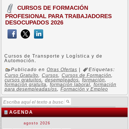
CURSOS DE FORMACIÓN
PROFESIONAL PARA TRABAJADORES
DESOCUPADOS 2026
Cursos de Transporte y Logística y de
Automoción.
Publicado en
Otras Ofertas
|
Etiquetas:
Curso Gratuíto
,
Cursos
,
Cursos de Formación
,
cursos gratuitos
,
desempleados
,
formación
,
formación gratuíta
,
formación laboral
,
formación
para desempleadas/os
,
Formación y Empleo
AGENDA
agosto 2026