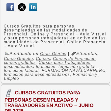
Cursos Gratuitos para personas
desempleadas en las modalidades de
Presencial, Online y Presencial + Aula Virtual
y para personas trabajadoras en activo en las
modalidades de Presencial, Online Presencial
+ Aula Virtual.
Publicado en
Otras Ofertas
|
Etiquetas:
Curso Gratuíto
,
Cursos
,
Cursos de Formación
,
cursos gratuitos
,
Cursos para Trabajadores
,
desempleados
,
formación
,
formación gratuíta
,
formación laboral
,
FORMACIÓN NAVALCARNERO
,
formación para desempleadas/os
,
Formación y
Empleo
CURSOS GRATUITOS PARA
PERSONAS DESEMPLEADAS Y
TRABAJADORES EN ACTIVO – JUNIO
DE 2026