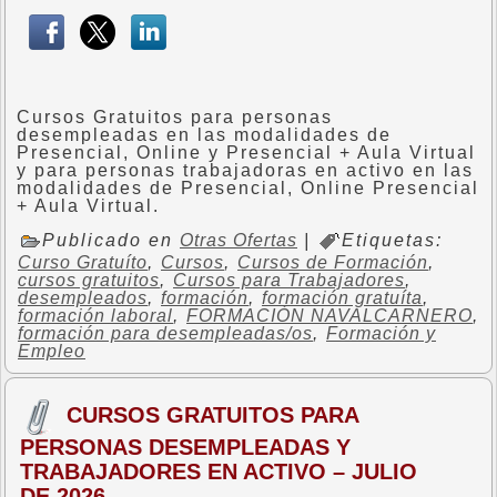
Cursos Gratuitos para personas
desempleadas en las modalidades de
Presencial, Online y Presencial + Aula Virtual
y para personas trabajadoras en activo en las
modalidades de Presencial, Online Presencial
+ Aula Virtual.
Publicado en
Otras Ofertas
|
Etiquetas:
Curso Gratuíto
,
Cursos
,
Cursos de Formación
,
cursos gratuitos
,
Cursos para Trabajadores
,
desempleados
,
formación
,
formación gratuíta
,
formación laboral
,
FORMACIÓN NAVALCARNERO
,
formación para desempleadas/os
,
Formación y
Empleo
CURSOS GRATUITOS PARA
PERSONAS DESEMPLEADAS Y
TRABAJADORES EN ACTIVO – JULIO
DE 2026