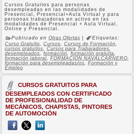
Cursos Gratuitos para personas
desempleadas en las modalidades de
Presencial, Presencial+Aula Virtual y para
personas trabajadoras en activo en las
modalidades de Presencial + Aula Virtual,
Online y Presencial.
Publicado en
Otras Ofertas
|
Etiquetas:
Curso Gratuíto
,
Cursos
,
Cursos de Formación
,
cursos gratuitos
,
Cursos para Trabajadores
,
desempleados
,
formación
,
formación gratuíta
,
formación laboral
,
FORMACIÓN NAVALCARNERO
,
formación para desempleadas/os
,
Formación y
Empleo
CURSOS GRATUITOS PARA
DESEMPLEADOS CON CERTIFICADO
DE PROFESIONALIDAD DE
MECÁNICOS, CHAPISTAS, PINTORES
DE AUTOMOCIÓN