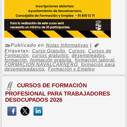
Publicado en
Notas Informativas
|
Etiquetas:
Curso Gratuíto
,
Cursos
,
Cursos de
Formación
,
cursos gratuitos
,
desempleados
,
formación
,
formación gratuíta
,
formación laboral
,
FORMACIÓN NAVALCARNERO
,
formación para
desempleadas/os
,
Formación y Empleo
CURSOS DE FORMACIÓN
PROFESIONAL PARA TRABAJADORES
DESOCUPADOS 2026