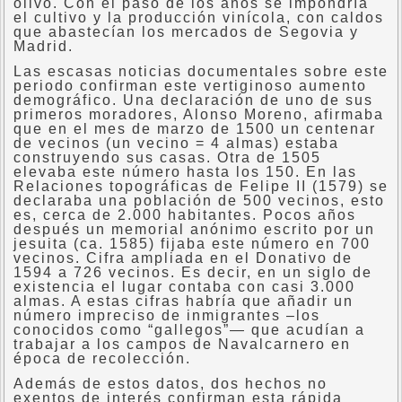
olivo. Con el paso de los años se impondría
el cultivo y la producción vinícola, con caldos
que abastecían los mercados de Segovia y
Madrid.
Las escasas noticias documentales sobre este
periodo confirman este vertiginoso aumento
demográfico. Una declaración de uno de sus
primeros moradores, Alonso Moreno, afirmaba
que en el mes de marzo de 1500 un centenar
de vecinos (un vecino = 4 almas) estaba
construyendo sus casas. Otra de 1505
elevaba este número hasta los 150. En las
Relaciones topográficas de Felipe II (1579) se
declaraba una población de 500 vecinos, esto
es, cerca de 2.000 habitantes. Pocos años
después un memorial anónimo escrito por un
jesuita (ca. 1585) fijaba este número en 700
vecinos. Cifra ampliada en el Donativo de
1594 a 726 vecinos. Es decir, en un siglo de
existencia el lugar contaba con casi 3.000
almas. A estas cifras habría que añadir un
número impreciso de inmigrantes –los
conocidos como “gallegos”— que acudían a
trabajar a los campos de Navalcarnero en
época de recolección.
Además de estos datos, dos hechos no
exentos de interés confirman esta rápida