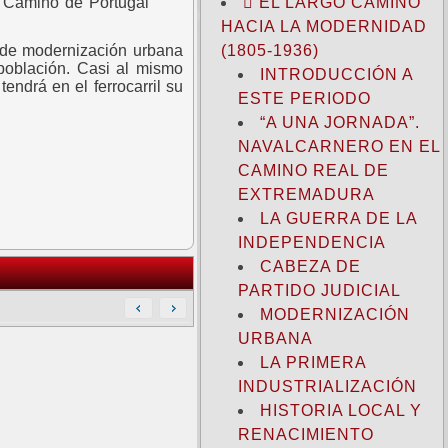
 Camino de Portugal
EL LARGO CAMINO
HACIA LA MODERNIDAD
o de modernización urbana
(1805-1936)
 población. Casi al mismo
INTRODUCCIÓN A
tendrá en el ferrocarril su
ESTE PERIODO
“A UNA JORNADA”.
NAVALCARNERO EN EL
CAMINO REAL DE
EXTREMADURA
LA GUERRA DE LA
INDEPENDENCIA
CABEZA DE
PARTIDO JUDICIAL
MODERNIZACIÓN
URBANA
LA PRIMERA
INDUSTRIALIZACIÓN
HISTORIA LOCAL Y
RENACIMIENTO