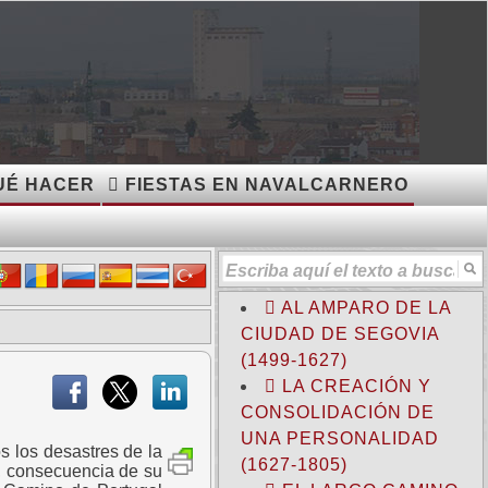
O
É HACER
FIESTAS EN NAVALCARNERO
AL AMPARO DE LA
CIUDAD DE SEGOVIA
(1499-1627)
LA CREACIÓN Y
CONSOLIDACIÓN DE
UNA PERSONALIDAD
s los desastres de la
(1627-1805)
n, consecuencia de su