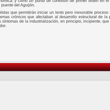
nómica; y como un punto de conexión de primer orden en el
l puente del Aguijón.
lidas que permitirán iniciar un lento pero inexorable proces
lemas crónicos que afectaban al desarrollo estructural de la
 síntomas de la industrialización, en principio, incipiente, que 
dor.