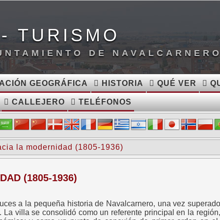
- TURISMO
YUNTAMIENTO DE NAVALCARNER
ACIÓN GEOGRÁFICA
HISTORIA
QUÉ VER
QU
CALLEJERO
TELÉFONOS
acia la modernidad (1805-1936)
AD (1805-1936)
 luces a la pequeña historia de Navalcarnero, una vez superado
 La villa se consolidó como un referente principal en la regió